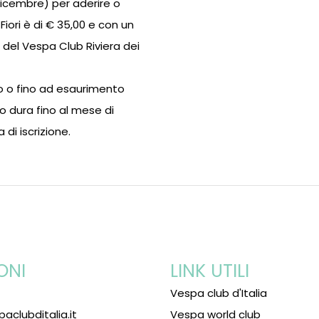
Dicembre) per aderire o
 Fiori è di € 35,00 e con un
e del Vespa Club Riviera dei
no o fino ad esaurimento
to dura fino al mese di
 di iscrizione.
ONI
LINK UTILI
Vespa club d'Italia
paclubditalia.it
Vespa world club