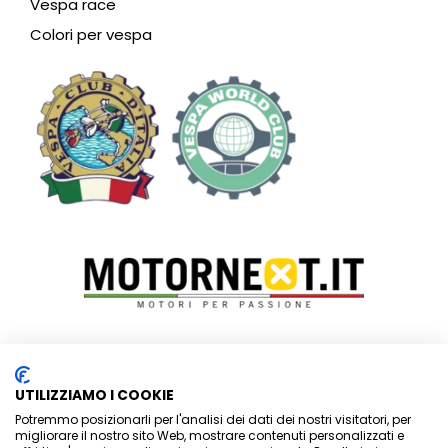
Vespa race
Colori per vespa
Vespa Club Riviera dei Fiori – SEDE LEGALE:
P.zza Ruffini, 7 –
UTILIZZIAMO I COOKIE
c/o Studio Di Rocco associati
Potremmo posizionarli per l'analisi dei dati dei nostri visitatori, per
– 18012 BORDIGHERA (IM)
–
migliorare il nostro sito Web, mostrare contenuti personalizzati e