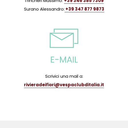
Trincheri Massimo:
+39 346 385 7309
Surano Alessandro:
+39 347 877 9873
E-MAIL
Scrivici una mail a:
rivieradeifiori@vespaclubditalia.it