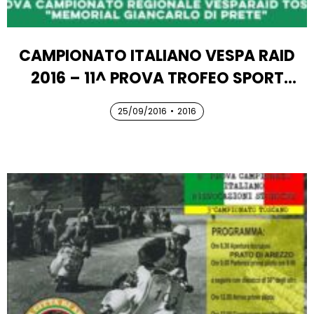
CAMPIONATO ITALIANO VESPA RAID
2016 – 11^ PROVA TROFEO SPORT
VESPA FMI “MEMORIAL MARIO IZZO”
25/09/2016
25/09/2016
•
2016
25/09/2016