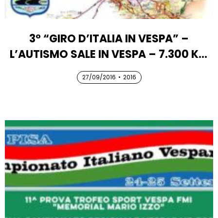
3° “GIRO D’ITALIA IN VESPA” –
L’AUTISMO SALE IN VESPA – 7.300 KM
DI SOLIDARIETÀ
27/09/2016
27/09/2016
•
2016
27/09/2016