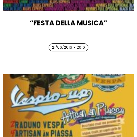
“FESTA DELLA MUSICA”
21/06/2016
21/06/2016
•
2016
21/06/2016