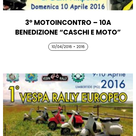
3° MOTOINCONTRO – 10A
BENEDIZIONE “CASCHI E MOTO”
10/04/2016
10/04/2016
•
2016
10/04/2016