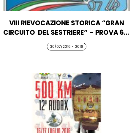
VIII RIEVOCAZIONE STORICA “GRAN
CIRCUITO DEL SESTRIERE” – PROVA 6 –
TROFEO REGOLARITÀ VESPA DEL
30/07/2016
30/07/2016
•
2016
30/07/2016
NORD-OVEST