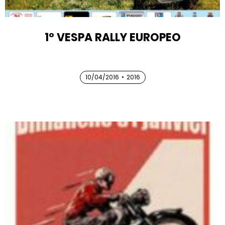
1° VESPA RALLY EUROPEO
10/04/2016
10/04/2016
•
2016
10/04/2016