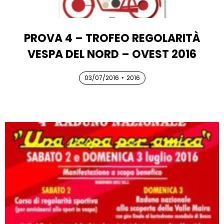
PROVA 4 – TROFEO REGOLARITÀ
VESPA DEL NORD – OVEST 2016
03/07/2016
03/07/2016
•
2016
03/07/2016