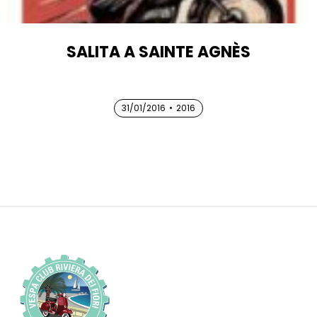
SALITA A SAINTE AGNÈS
31/01/2016
31/01/2016
•
2016
31/01/2016