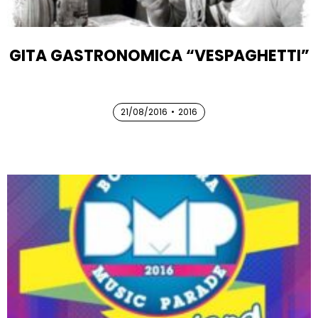
GITA GASTRONOMICA “VESPAGHETTI”
21/08/2016
21/08/2016
•
2016
21/08/2016