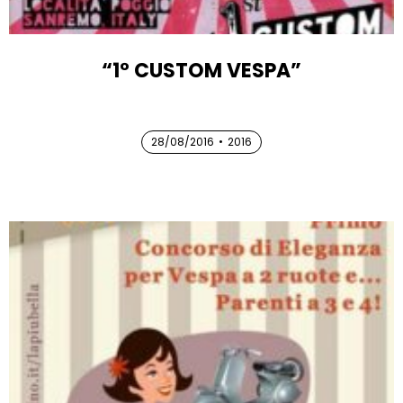
“1° CUSTOM VESPA”
28/08/2016
28/08/2016
•
2016
28/08/2016