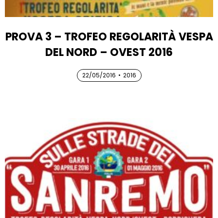
PROVA 3 – TROFEO REGOLARITÀ VESPA
DEL NORD – OVEST 2016
22/05/2016
22/05/2016
•
2016
22/05/2016