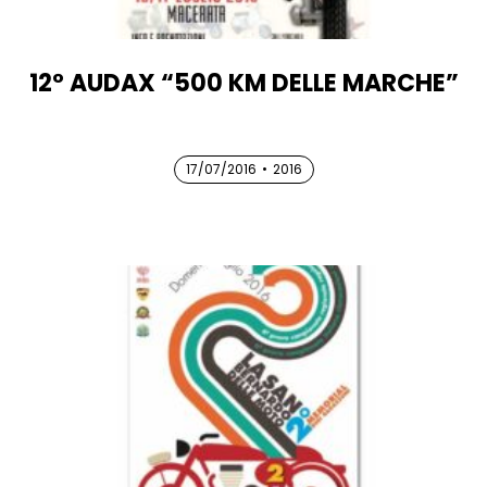
12° AUDAX “500 KM DELLE MARCHE”
17/07/2016
17/07/2016
•
2016
17/07/2016