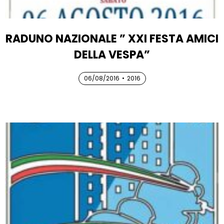
RADUNO NAZIONALE ” XXI FESTA AMICI
DELLA VESPA”
06/08/2016
06/08/2016
•
2016
06/08/2016