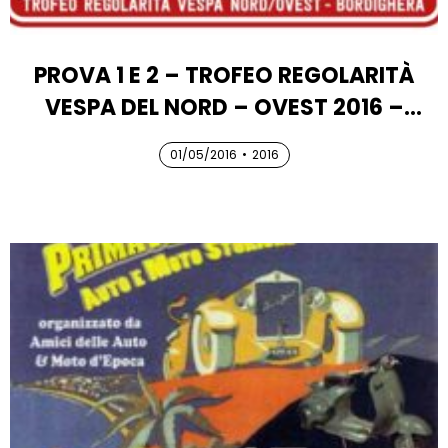
PROVA 1 E 2 – TROFEO REGOLARITÀ
VESPA DEL NORD – OVEST 2016 –
“SULLE STRADE DEL SANREMO”
01/05/2016
01/05/2016
•
2016
01/05/2016