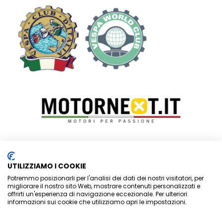
Vespa Club Riviera dei Fiori – SEDE LEGALE:
P.zza Ruffini, 7 –
UTILIZZIAMO I COOKIE
c/o Studio Di Rocco associati
Potremmo posizionarli per l'analisi dei dati dei nostri visitatori, per
– 18012 BORDIGHERA (IM)
–
migliorare il nostro sito Web, mostrare contenuti personalizzati e
offrirti un'esperienza di navigazione eccezionale. Per ulteriori
SEDE OPERATIVA:
Via Kennedy Presidente 15, 18033
informazioni sui cookie che utilizziamo apri le impostazioni.
CAMPOROSSO (IM)
–