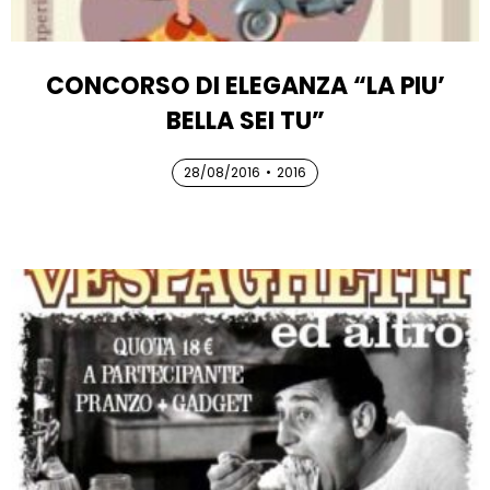
CONCORSO DI ELEGANZA “LA PIU’
BELLA SEI TU”
28/08/2016
28/08/2016
•
2016
28/08/2016