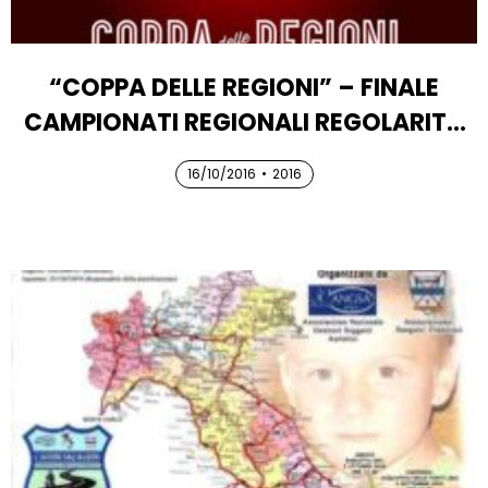
“COPPA DELLE REGIONI” – FINALE
CAMPIONATI REGIONALI REGOLARITÀ
VESPA
16/10/2016
16/10/2016
•
2016
16/10/2016