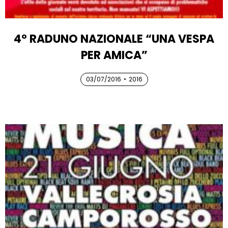
4° RADUNO NAZIONALE “UNA VESPA
PER AMICA”
03/07/2016
03/07/2016
•
2016
03/07/2016