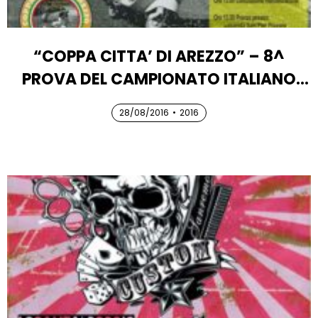
“COPPA CITTA’ DI AREZZO” – 8^
PROVA DEL CAMPIONATO ITALIANO
RIEVOCAZIONI STORICHE VESPA
28/08/2016
28/08/2016
•
2016
28/08/2016