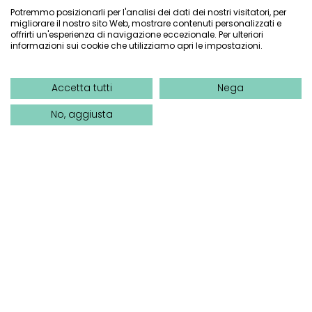
Vespa race
Potremmo posizionarli per l'analisi dei dati dei nostri visitatori, per
migliorare il nostro sito Web, mostrare contenuti personalizzati e
Colori per vespa
offrirti un'esperienza di navigazione eccezionale. Per ulteriori
informazioni sui cookie che utilizziamo apri le impostazioni.
Accetta tutti
Nega
No, aggiusta
Vespa Club Riviera dei Fiori – SEDE LEGALE:
P.zza Ruffini, 7 –
c/o Studio Di Rocco associati
– 18012 BORDIGHERA (IM)
–