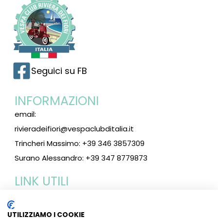
Seguici su FB
INFORMAZIONI
email:
rivieradeifiori@vespaclubditalia.it
Trincheri Massimo: +39 346 3857309
Surano Alessandro: +39 347 8779873
LINK UTILI
Vespa club d'Italia
Vespa world club
UTILIZZIAMO I COOKIE