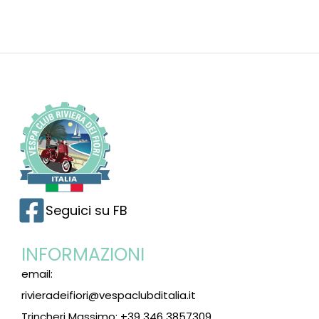
Seguici su FB
INFORMAZIONI
email:
rivieradeifiori@vespaclubditalia.it
Trincheri Massimo: +39 346 3857309