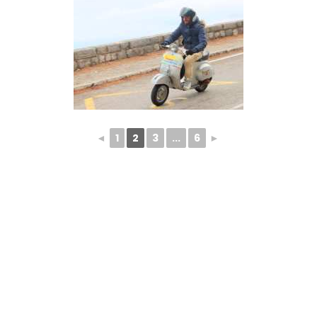
◄
1
2
3
...
6
►