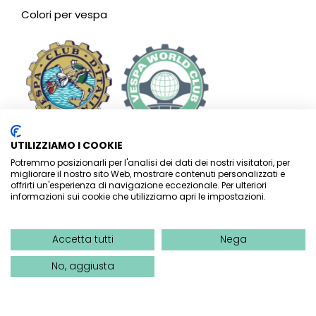
Colori per vespa
UTILIZZIAMO I COOKIE
Potremmo posizionarli per l'analisi dei dati dei nostri visitatori, per
migliorare il nostro sito Web, mostrare contenuti personalizzati e
offrirti un'esperienza di navigazione eccezionale. Per ulteriori
informazioni sui cookie che utilizziamo apri le impostazioni.
Accetta tutti
Nega
Vespa Club Riviera dei Fiori – SEDE LEGALE:
P.zza Ruffini, 7 –
No, aggiusta
c/o Studio Di Rocco associati
– 18012 BORDIGHERA (IM)
–
SEDE OPERATIVA:
Via Kennedy Presidente 15, 18033