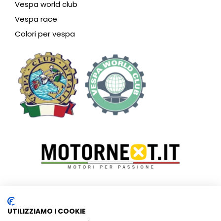
Vespa world club
Vespa race
Colori per vespa
Vespa Club Riviera dei Fiori – SEDE LEGALE:
P.zza Ruffini, 7 –
UTILIZZIAMO I COOKIE
c/o Studio Di Rocco associati