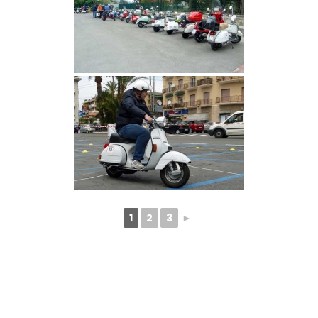
1
2
3
►