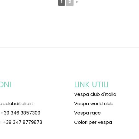
1
2
►
ONI
LINK UTILI
Vespa club d'Italia
paclubditalia.it
Vespa world club
: +39 346 3857309
Vespa race
: +39 347 8779873
Colori per vespa