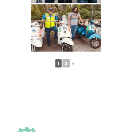
1
2
►