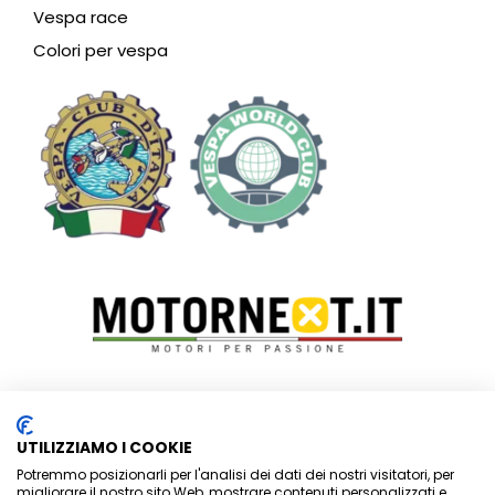
Vespa race
Colori per vespa
Vespa Club Riviera dei Fiori – SEDE LEGALE:
P.zza Ruffini, 7 –
UTILIZZIAMO I COOKIE
c/o Studio Di Rocco associati
Potremmo posizionarli per l'analisi dei dati dei nostri visitatori, per
– 18012 BORDIGHERA (IM)
–
migliorare il nostro sito Web, mostrare contenuti personalizzati e