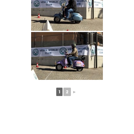
1
2
►