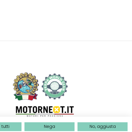
tutti
Nega
No, aggiusta