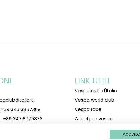
ONI
LINK UTILI
Vespa club d'Italia
paclubditalia.it
Vespa world club
: +39 346 3857309
Vespa race
: +39 347 8779873
Colori per vespa
Accetta 