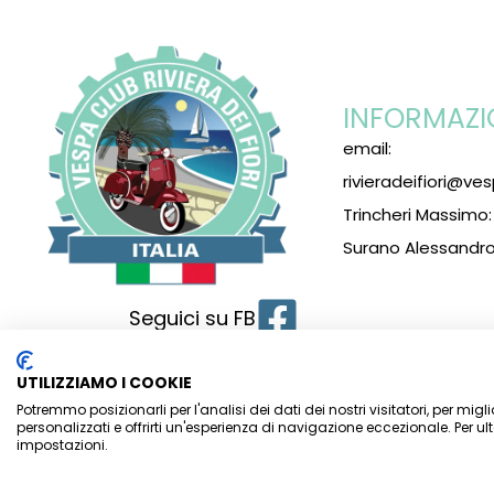
INFORMAZI
email:
rivieradeifiori@ves
Trincheri Massimo
Surano Alessandro
Seguici su FB
UTILIZZIAMO I COOKIE
Vespa Club Riviera dei Fiori – SEDE LEGALE:
P.zza Ruffini, 
Potremmo posizionarli per l'analisi dei dati dei nostri visitatori, per mig
personalizzati e offrirti un'esperienza di navigazione eccezionale. Per ult
Presidente 15, 18033 CAMPOROSSO (IM)
–
impostazioni.
C.F: 900 605 300 87 – P.Iva: 017 052 600 89