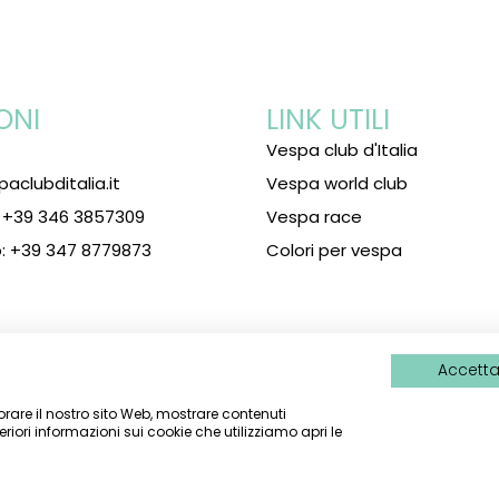
ONI
LINK UTILI
Vespa club d'Italia
paclubditalia.it
Vespa world club
: +39 346 3857309
Vespa race
: +39 347 8779873
Colori per vespa
Accetta 
7 – c/o Studio Di Rocco associati – 18012 BORDIGHERA (IM)
-SEDE 
liorare il nostro sito Web, mostrare contenuti
eriori informazioni sui cookie che utilizziamo apri le