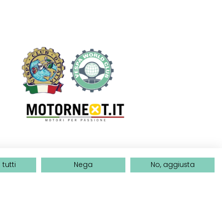
tutti
Nega
No, aggiusta
OPERATIVA:
Via Kennedy
Credits
Privacy policy