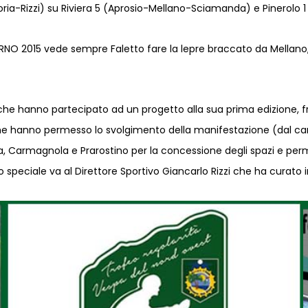
-Doria-Rizzi) su Riviera 5 (Aprosio-Mellano-Sciamanda) e Pinerolo 
RNO 2015 vede sempre Faletto fare la lepre braccato da Mellano, Rap
 che hanno partecipato ad un progetto alla sua prima edizione, f
e hanno permesso lo svolgimento della manifestazione (dal carro 
ra, Carmagnola e Prarostino per la concessione degli spazi e per
speciale va al Direttore Sportivo Giancarlo Rizzi che ha curato in