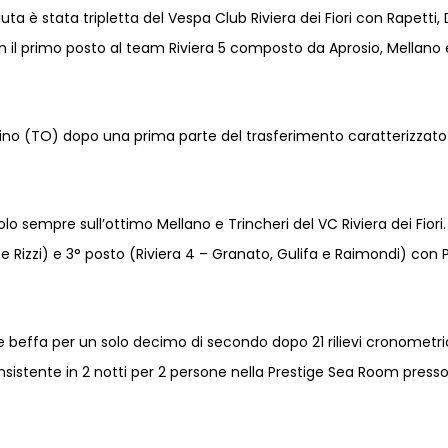
luta è stata tripletta del Vespa Club Riviera dei Fiori con Rapetti
on il primo posto al team Riviera 5 composto da Aprosio, Mellano e
ino (TO) dopo una prima parte del trasferimento caratterizzato d
lo sempre sull’ottimo Mellano e Trincheri del VC Riviera dei Fiori
ia e Rizzi) e 3° posto (Riviera 4 – Granato, Gulifa e Raimondi) co
e beffa per un solo decimo di secondo dopo 21 rilievi cronometric
onsistente in 2 notti per 2 persone nella Prestige Sea Room presso 