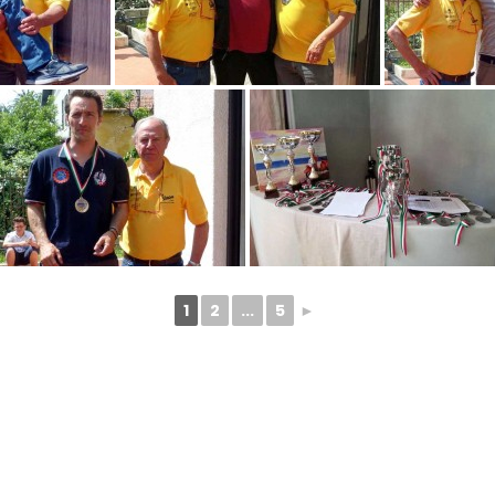
1
2
...
5
►