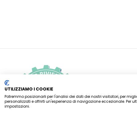
INFORMAZI
UTILIZZIAMO I COOKIE
email:
Potremmo posizionarli per l'analisi dei dati dei nostri visitatori, per mig
personalizzati e offrirti un'esperienza di navigazione eccezionale. Per ult
rivieradeifiori@ves
impostazioni.
Trincheri Massimo
Surano Alessandro