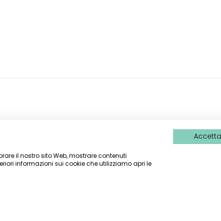
ONI
LINK UTILI
Accetta 
Vespa club d'Italia
liorare il nostro sito Web, mostrare contenuti
eriori informazioni sui cookie che utilizziamo apri le
paclubditalia.it
Vespa world club
: +39 346 3857309
Vespa race
: +39 347 8779873
Colori per vespa