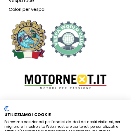
Vespa race
Colori per vespa
Vespa Club Riviera dei Fiori – SEDE LEGALE:
P.zza Ruffini, 7 –
UTILIZZIAMO I COOKIE
c/o Studio Di Rocco associati
Potremmo posizionarli per l'analisi dei dati dei nostri visitatori, per
– 18012 BORDIGHERA (IM)
–
migliorare il nostro sito Web, mostrare contenuti personalizzati e