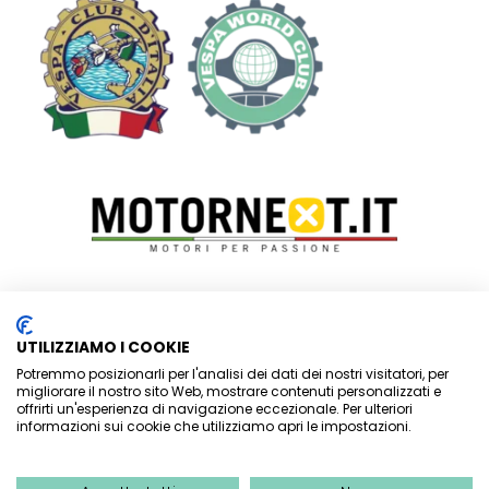
Vespa Club Riviera dei Fiori – SEDE LEGALE:
P.zza Ruffini, 7 –
UTILIZZIAMO I COOKIE
c/o Studio Di Rocco associati
Potremmo posizionarli per l'analisi dei dati dei nostri visitatori, per
– 18012 BORDIGHERA (IM)
–
migliorare il nostro sito Web, mostrare contenuti personalizzati e
offrirti un'esperienza di navigazione eccezionale. Per ulteriori
SEDE OPERATIVA:
Via Kennedy Presidente 15, 18033
informazioni sui cookie che utilizziamo apri le impostazioni.
CAMPOROSSO (IM)
–
C.F: 900 605 300 87 – P.Iva: 017 052 600 89