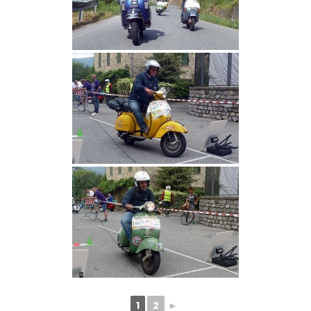
1
2
►